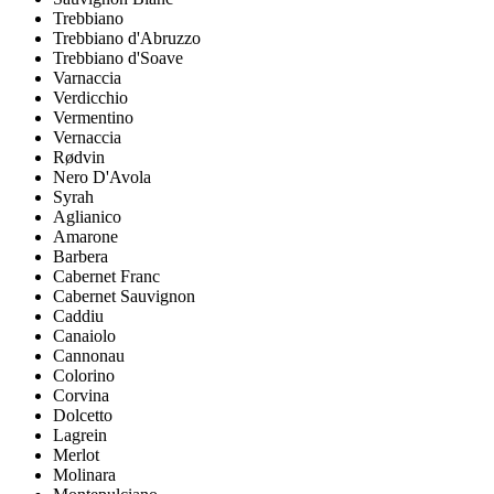
Trebbiano
Trebbiano d'Abruzzo
Trebbiano d'Soave
Varnaccia
Verdicchio
Vermentino
Vernaccia
Rødvin
Nero D'Avola
Syrah
Aglianico
Amarone
Barbera
Cabernet Franc
Cabernet Sauvignon
Caddiu
Canaiolo
Cannonau
Colorino
Corvina
Dolcetto
Lagrein
Merlot
Molinara