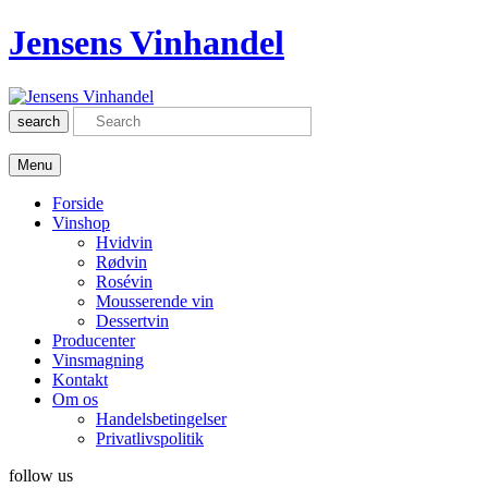
Jensens Vinhandel
search
Menu
Forside
Vinshop
Hvidvin
Rødvin
Rosévin
Mousserende vin
Dessertvin
Producenter
Vinsmagning
Kontakt
Om os
Handelsbetingelser
Privatlivspolitik
follow us