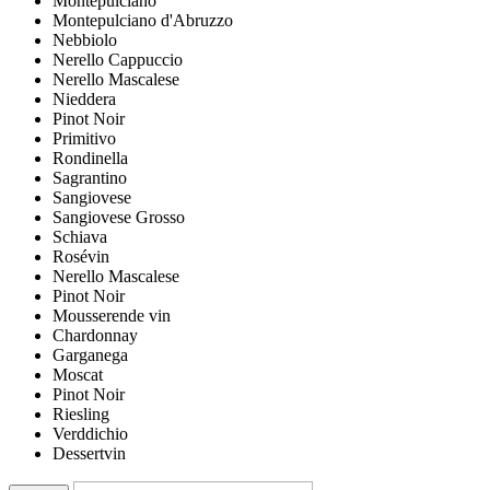
Montepulciano
Montepulciano d'Abruzzo
Nebbiolo
Nerello Cappuccio
Nerello Mascalese
Nieddera
Pinot Noir
Primitivo
Rondinella
Sagrantino
Sangiovese
Sangiovese Grosso
Schiava
Rosévin
Nerello Mascalese
Pinot Noir
Mousserende vin
Chardonnay
Garganega
Moscat
Pinot Noir
Riesling
Verddichio
Dessertvin