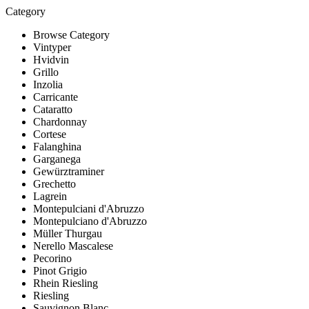
Category
Browse Category
Vintyper
Hvidvin
Grillo
Inzolia
Carricante
Cataratto
Chardonnay
Cortese
Falanghina
Garganega
Gewürztraminer
Grechetto
Lagrein
Montepulciani d'Abruzzo
Montepulciano d'Abruzzo
Müller Thurgau
Nerello Mascalese
Pecorino
Pinot Grigio
Rhein Riesling
Riesling
Sauvignon Blanc