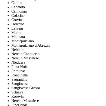
Caddiu
Canaiolo
Cannonau
Colorino
Corvina
Dolcetto
Lagrein
Merlot
Molinara
Montepulciano
Montepulciano d'Abruzzo
Nebbiolo
Nerello Cappuccio
Nerello Mascalese
Nieddera
Pinot Noir
Primitivo
Rondinella
Sagrantino
Sangiovese
Sangiovese Grosso
Schiava
Rosévin
Nerello Mascalese
Pinot Noir