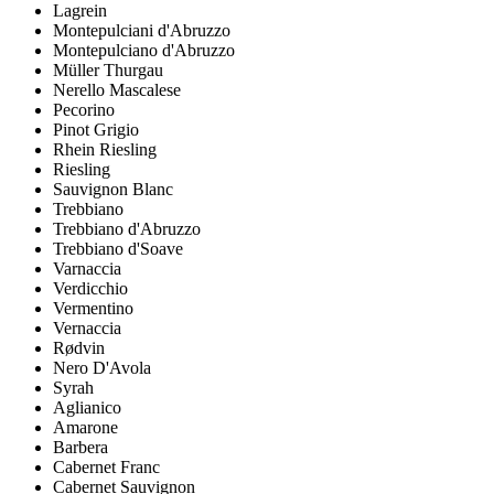
Lagrein
Montepulciani d'Abruzzo
Montepulciano d'Abruzzo
Müller Thurgau
Nerello Mascalese
Pecorino
Pinot Grigio
Rhein Riesling
Riesling
Sauvignon Blanc
Trebbiano
Trebbiano d'Abruzzo
Trebbiano d'Soave
Varnaccia
Verdicchio
Vermentino
Vernaccia
Rødvin
Nero D'Avola
Syrah
Aglianico
Amarone
Barbera
Cabernet Franc
Cabernet Sauvignon