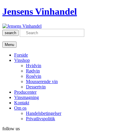
Jensens Vinhandel
search
Menu
Forside
Vinshop
Hvidvin
Rødvin
Rosévin
Mousserende vin
Dessertvin
Producenter
Vinsmagning
Kontakt
Om os
Handelsbetingelser
Privatlivspolitik
follow us