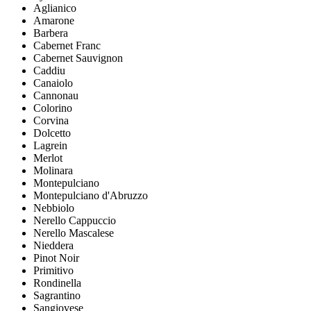
Aglianico
Amarone
Barbera
Cabernet Franc
Cabernet Sauvignon
Caddiu
Canaiolo
Cannonau
Colorino
Corvina
Dolcetto
Lagrein
Merlot
Molinara
Montepulciano
Montepulciano d'Abruzzo
Nebbiolo
Nerello Cappuccio
Nerello Mascalese
Nieddera
Pinot Noir
Primitivo
Rondinella
Sagrantino
Sangiovese