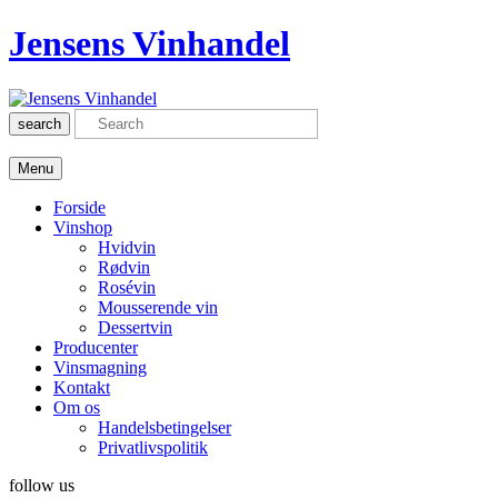
Jensens Vinhandel
search
Menu
Forside
Vinshop
Hvidvin
Rødvin
Rosévin
Mousserende vin
Dessertvin
Producenter
Vinsmagning
Kontakt
Om os
Handelsbetingelser
Privatlivspolitik
follow us