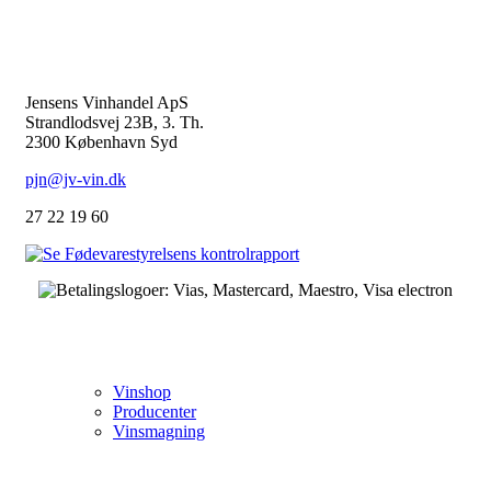
KONTAKT
Jensens Vinhandel ApS
Strandlodsvej 23B, 3. Th.
2300 København Syd
pjn@jv-vin.dk
27 22 19 60
VIN
Vinshop
Producenter
Vinsmagning
OM OS