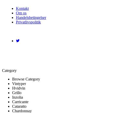
Kontakt
Om os
Handelsbetingelser
Privatlivspolitik
FØLG OS PÅ DE SOCIALE MEDIER
Category
Browse Category
Vintyper
Hvidvin
Grillo
Inzolia
Carricante
Cataratto
Chardonnay