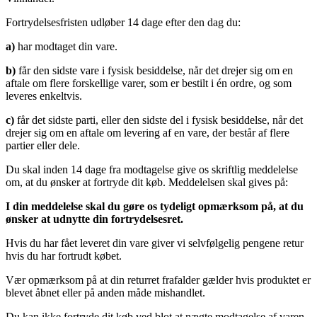
Fortrydelsesfristen udløber 14 dage efter den dag du:
a)
har modtaget din vare.
b)
får den sidste vare i fysisk besiddelse, når det drejer sig om en
aftale om flere forskellige varer, som er bestilt i én ordre, og som
leveres enkeltvis.
c)
får det sidste parti, eller den sidste del i fysisk besiddelse, når det
drejer sig om en aftale om levering af en vare, der består af flere
partier eller dele.
Du skal inden 14 dage fra modtagelse give os skriftlig meddelelse
om, at du ønsker at fortryde dit køb. Meddelelsen skal gives på:
I din meddelelse skal du gøre os tydeligt opmærksom på, at du
ønsker at udnytte din fortrydelsesret.
Hvis du har fået leveret din vare giver vi selvfølgelig pengene retur
hvis du har fortrudt købet.
Vær opmærksom på at din returret frafalder gælder hvis produktet er
blevet åbnet eller på anden måde mishandlet.
Du kan ikke fortryde dit køb ved blot at nægte modtagelse af varen