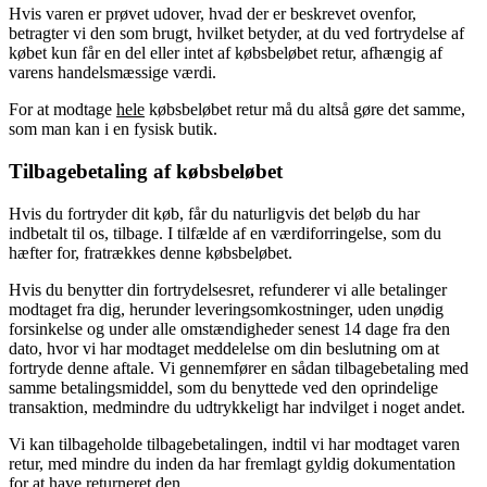
Hvis varen er prøvet udover, hvad der er beskrevet ovenfor,
betragter vi den som brugt, hvilket betyder, at du ved fortrydelse af
købet kun får en del eller intet af købsbeløbet retur, afhængig af
varens handelsmæssige værdi.
For at modtage
hele
købsbeløbet retur må du altså gøre det samme,
som man kan i en fysisk butik.
Tilbagebetaling af købsbeløbet
Hvis du fortryder dit køb, får du naturligvis det beløb du har
indbetalt til os, tilbage. I tilfælde af en værdiforringelse, som du
hæfter for, fratrækkes denne købsbeløbet.
Hvis du benytter din fortrydelsesret, refunderer vi alle betalinger
modtaget fra dig, herunder leveringsomkostninger, uden unødig
forsinkelse og under alle omstændigheder senest 14 dage fra den
dato, hvor vi har modtaget meddelelse om din beslutning om at
fortryde denne aftale. Vi gennemfører en sådan tilbagebetaling med
samme betalingsmiddel, som du benyttede ved den oprindelige
transaktion, medmindre du udtrykkeligt har indvilget i noget andet.
Vi kan tilbageholde tilbagebetalingen, indtil vi har modtaget varen
retur, med mindre du inden da har fremlagt gyldig dokumentation
for at have returneret den.