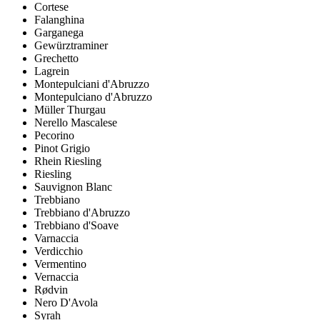
Cortese
Falanghina
Garganega
Gewürztraminer
Grechetto
Lagrein
Montepulciani d'Abruzzo
Montepulciano d'Abruzzo
Müller Thurgau
Nerello Mascalese
Pecorino
Pinot Grigio
Rhein Riesling
Riesling
Sauvignon Blanc
Trebbiano
Trebbiano d'Abruzzo
Trebbiano d'Soave
Varnaccia
Verdicchio
Vermentino
Vernaccia
Rødvin
Nero D'Avola
Syrah