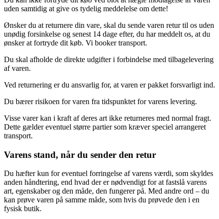
uden samtidig at give os tydelig meddelelse om dette!
Ønsker du at returnere din vare, skal du sende varen retur til os uden
unødig forsinkelse og senest 14 dage efter, du har meddelt os, at du
ønsker at fortryde dit køb. Vi booker transport.
Du skal afholde de direkte udgifter i forbindelse med tilbagelevering
af varen.
Ved returnering er du ansvarlig for, at varen er pakket forsvarligt ind.
Du bærer risikoen for varen fra tidspunktet for varens levering.
Visse varer kan i kraft af deres art ikke returneres med normal fragt.
Dette gælder eventuel større partier som kræver speciel arrangeret
transport.
Varens stand, når du sender den retur
Du hæfter kun for eventuel forringelse af varens værdi, som skyldes
anden håndtering, end hvad der er nødvendigt for at fastslå varens
art, egenskaber og den måde, den fungerer på. Med andre ord – du
kan prøve varen på samme måde, som hvis du prøvede den i en
fysisk butik.