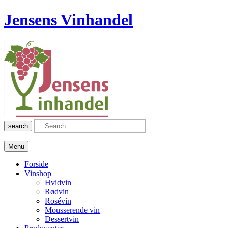
Jensens Vinhandel
search
Menu
Forside
Vinshop
Hvidvin
Rødvin
Rosévin
Mousserende vin
Dessertvin