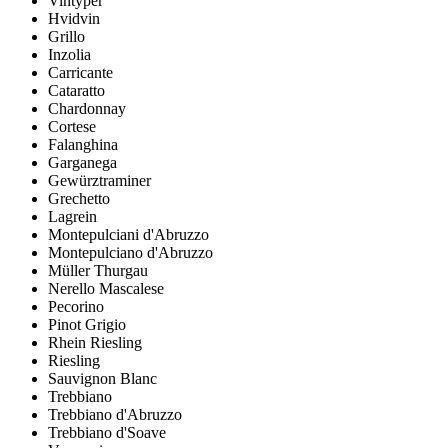
Vintyper
Hvidvin
Grillo
Inzolia
Carricante
Cataratto
Chardonnay
Cortese
Falanghina
Garganega
Gewürztraminer
Grechetto
Lagrein
Montepulciani d'Abruzzo
Montepulciano d'Abruzzo
Müller Thurgau
Nerello Mascalese
Pecorino
Pinot Grigio
Rhein Riesling
Riesling
Sauvignon Blanc
Trebbiano
Trebbiano d'Abruzzo
Trebbiano d'Soave