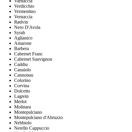
Varnaccia
Verdicchio
Vermentino
Vernaccia
Rødvin
Nero D'Avola
Syrah
Aglianico
Amarone
Barbera
Cabernet Franc
Cabernet Sauvignon
Caddiu
Canaiolo
Cannonau
Colorino
Corvina
Dolcetto
Lagrein
Merlot
Molinara
Montepulciano
Montepulciano d'Abruzzo
Nebbiolo
Nerello Cappuccio