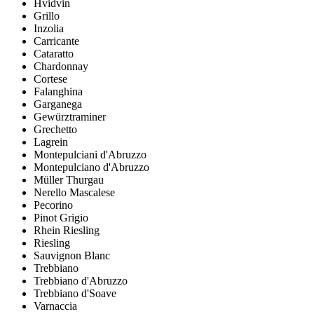
Hvidvin
Grillo
Inzolia
Carricante
Cataratto
Chardonnay
Cortese
Falanghina
Garganega
Gewürztraminer
Grechetto
Lagrein
Montepulciani d'Abruzzo
Montepulciano d'Abruzzo
Müller Thurgau
Nerello Mascalese
Pecorino
Pinot Grigio
Rhein Riesling
Riesling
Sauvignon Blanc
Trebbiano
Trebbiano d'Abruzzo
Trebbiano d'Soave
Varnaccia