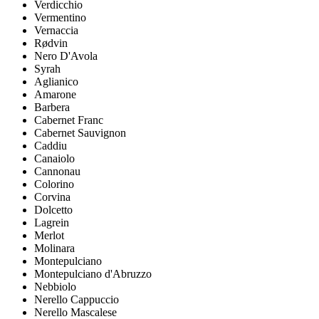
Verdicchio
Vermentino
Vernaccia
Rødvin
Nero D'Avola
Syrah
Aglianico
Amarone
Barbera
Cabernet Franc
Cabernet Sauvignon
Caddiu
Canaiolo
Cannonau
Colorino
Corvina
Dolcetto
Lagrein
Merlot
Molinara
Montepulciano
Montepulciano d'Abruzzo
Nebbiolo
Nerello Cappuccio
Nerello Mascalese