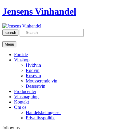
Jensens Vinhandel
search
Menu
Forside
Vinshop
Hvidvin
Rødvin
Rosévin
Mousserende vin
Dessertvin
Producenter
Vinsmagning
Kontakt
Om os
Handelsbetingelser
Privatlivspolitik
follow us