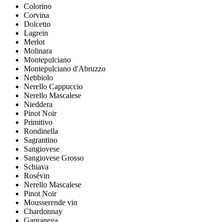
Colorino
Corvina
Dolcetto
Lagrein
Merlot
Molinara
Montepulciano
Montepulciano d'Abruzzo
Nebbiolo
Nerello Cappuccio
Nerello Mascalese
Nieddera
Pinot Noir
Primitivo
Rondinella
Sagrantino
Sangiovese
Sangiovese Grosso
Schiava
Rosévin
Nerello Mascalese
Pinot Noir
Mousserende vin
Chardonnay
Garganega