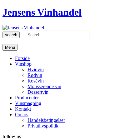
Jensens Vinhandel
search
Menu
Forside
Vinshop
Hvidvin
Rødvin
Rosévin
Mousserende vin
Dessertvin
Producenter
Vinsmagning
Kontakt
Om os
Handelsbetingelser
Privatlivspolitik
follow us