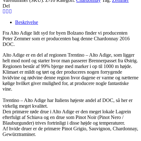
Varenummer (SKU):
Z-16
Kategori:
Chardonnay
Tag:
Zemmer
Del
Beskrivelse
Fra Alto Adige lidt syd for byen Bolzano finder vi producenten
Peter Zemmer som er producenten bag denne Chardonnay 2016
DOC.
Alto Adige er en del af regionen Trentino – Alto Adige, som ligger
helt mod nord og starter hvor man passerer Brennerpasset fra Østrig.
Regionen består af 99% bjerge med marker i op til 1000 m højde.
Klimaet er mildt og tørt og der produceres nogen forrygende
hvidvine og rødvine denne region hvor dagene er varme og nætterne
kølige hvilket giver mulighed for, at producere nogle fantastiske
vine.
Trentino – Alto Adige har Italiens højeste andel af DOC, så her er
virkelig meget kvalitet.
Den primære røde drue i Alto Adige er den meget lokale Lagrein
efterfulgt af Schiava og en drue som Pinot Noir (Pinot Nero /
Blauburgunder) trives fortrinligt i disse højde og temperaturer.
Af hvide druer er de primære Pinot Grigio, Sauvignon, Chardonnay,
Gewürztraminer.