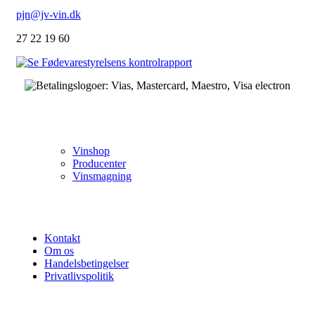
pjn@jv-vin.dk
27 22 19 60
VIN
Vinshop
Producenter
Vinsmagning
OM OS
Kontakt
Om os
Handelsbetingelser
Privatlivspolitik
FØLG OS PÅ DE SOCIALE MEDIER