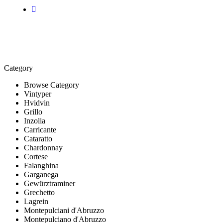
Category
Browse Category
Vintyper
Hvidvin
Grillo
Inzolia
Carricante
Cataratto
Chardonnay
Cortese
Falanghina
Garganega
Gewürztraminer
Grechetto
Lagrein
Montepulciani d'Abruzzo
Montepulciano d'Abruzzo