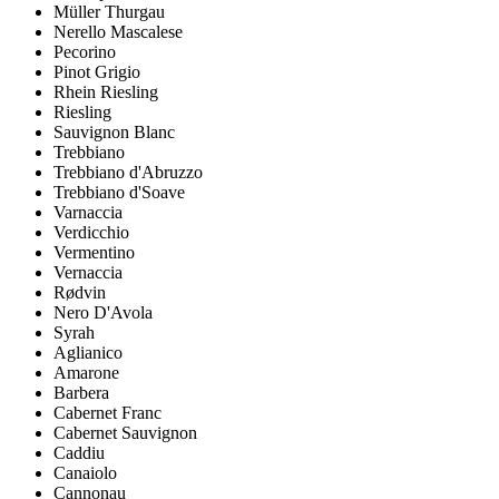
Müller Thurgau
Nerello Mascalese
Pecorino
Pinot Grigio
Rhein Riesling
Riesling
Sauvignon Blanc
Trebbiano
Trebbiano d'Abruzzo
Trebbiano d'Soave
Varnaccia
Verdicchio
Vermentino
Vernaccia
Rødvin
Nero D'Avola
Syrah
Aglianico
Amarone
Barbera
Cabernet Franc
Cabernet Sauvignon
Caddiu
Canaiolo
Cannonau