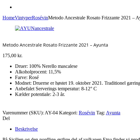
Home
Vintyper
Rosévin
Metodo Ancestrale Rosato Frizzante 2021 – A
Metodo Ancestrale Rosato Frizzante 2021 – Ayunta
175,00
kr.
Druer: 100% Nerello mascalese
Alkoholprocent: 11,5%
Farve: Rosé
Modnet: Druerne er høstet 19. oktober 2021. Traditionel gæring 
Anbefalet Serverings temperatur: 8-12° C
Kælder potentiale: 2-3 år.
Varenummer (SKU):
AY-04
Kategori:
Rosévin
Tag:
Ayunta
Del
Beskrivelse
På Sicilien og den nordlige-østlige del af vulkanen Etna finder vi pr