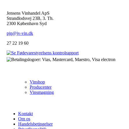
KONTAKT
Jensens Vinhandel ApS
Strandlodsvej 23B, 3. Th.
2300 København Syd
pjn@jv-vin.dk
27 22 19 60
VIN
Vinshop
Producenter
Vinsmagning
OM OS
Kontakt
Om os
Handelsbetingelser