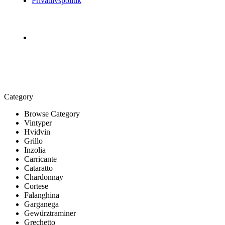
Privatlivspolitik
FØLG OS PÅ DE SOCIALE MEDIER
Category
Browse Category
Vintyper
Hvidvin
Grillo
Inzolia
Carricante
Cataratto
Chardonnay
Cortese
Falanghina
Garganega
Gewürztraminer
Grechetto