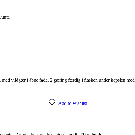
yunta
med vildgær i åbne fade. 2 gæring færdig i flasken under kapslen med l
Add to wishlist
oducenten Ayunta hvis marker ligger i godt 700 m højde.