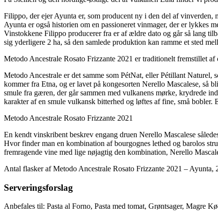
Filippo, der ejer Ayunta er, som producent ny i den del af vinverden,
Ayunta er også historien om en passioneret vinmager, der er lykkes med
Vinstokkene Filippo producerer fra er af ældre dato og går så lang til
sig yderligere 2 ha, så den samlede produktion kan ramme et sted mel
Metodo Ancestrale Rosato Frizzante 2021 er traditionelt fremstillet af 
Metodo Ancestrale er det samme som PétNat, eller Pétillant Naturel, so
kommer fra Etna, og er lavet på kongesorten Nerello Mascalese, så bliv
smule fra gæren, der går sammen med vulkanens mørke, krydrede indfly
karakter af en smule vulkansk bitterhed og løftes af fine, små bobler. Ef
Metodo Ancestrale Rosato Frizzante 2021
En kendt vinskribent beskrev engang druen Nerello Mascalese sålede
Hvor finder man en kombination af bourgognes lethed og barolos strukt
fremragende vine med lige nøjagtig den kombination, Nerello Mascale
Antal flasker af Metodo Ancestrale Rosato Frizzante 2021 – Ayunta, 2
Serveringsforslag
Anbefales til: Pasta al Forno, Pasta med tomat, Grøntsager, Magre Kød