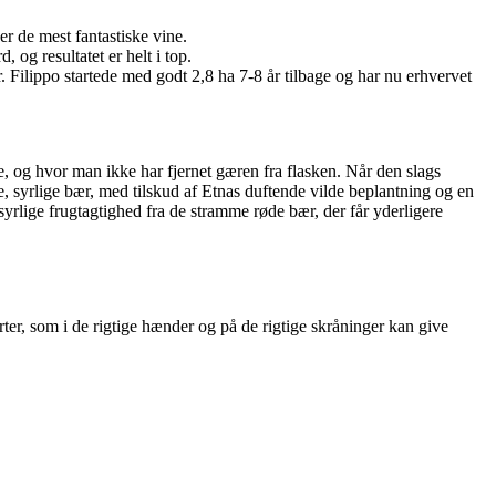
r de mest fantastiske vine.
og resultatet er helt i top.
. Filippo startede med godt 2,8 ha 7-8 år tilbage og har nu erhvervet
e, og hvor man ikke har fjernet gæren fra flasken. Når den slags
e, syrlige bær, med tilskud af Etnas duftende vilde beplantning og en
rlige frugtagtighed fra de stramme røde bær, der får yderligere
er, som i de rigtige hænder og på de rigtige skråninger kan give