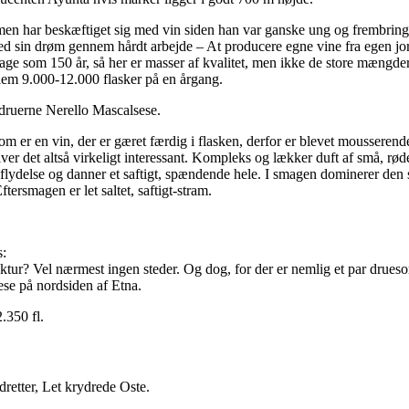
 men har beskæftiget sig med vin siden han var ganske ung og frembringe
 sin drøm gennem hårdt arbejde – At producere egne vine fra egen jord, 
bage som 150 år, så her er masser af kvalitet, men ikke de store mængder
lem 9.000-12.000 flasker på en årgang.
​​druerne Nerello Mascalsese.
m er en vin, der er gæret færdig i flasken, derfor er blevet mousserend
er det altså virkeligt interessant. Kompleks og lækker duft af små, rød
delse og danner et saftigt, spændende hele. I smagen dominerer den sy
tersmagen er let saltet, saftigt-stram.
s:
ur? Vel nærmest ingen steder. Og dog, for der er nemlig et par druesort
se på nordsiden af Etna.
.350 fl.
retter, Let krydrede Oste.