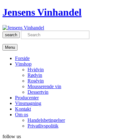
Jensens Vinhandel
search
Menu
Forside
Vinshop
Hvidvin
Rødvin
Rosévin
Mousserende vin
Dessertvin
Producenter
Vinsmagning
Kontakt
Om os
Handelsbetingelser
Privatlivspolitik
follow us