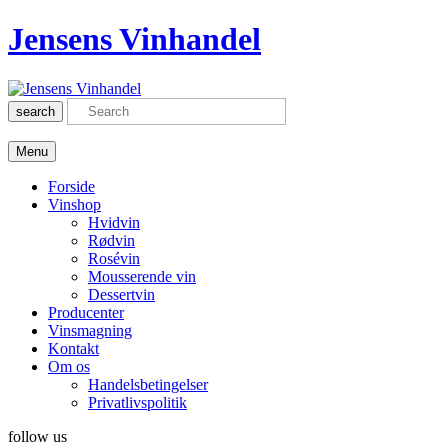
Jensens Vinhandel
search
Menu
Forside
Vinshop
Hvidvin
Rødvin
Rosévin
Mousserende vin
Dessertvin
Producenter
Vinsmagning
Kontakt
Om os
Handelsbetingelser
Privatlivspolitik
follow us