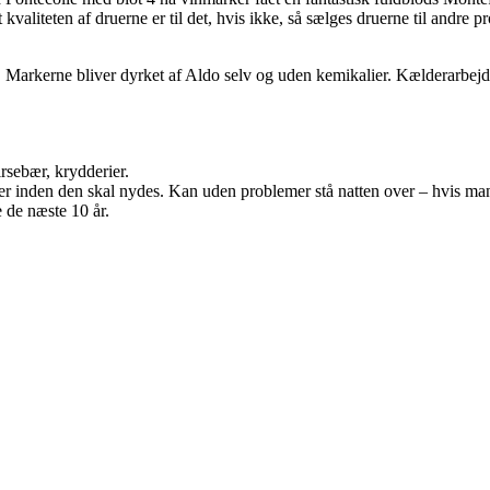
 kvaliteten af druerne er til det, hvis ikke, så sælges druerne til andre
. Markerne bliver dyrket af Aldo selv og uden kemikalier. Kælderarbejdet k
sebær, krydderier.
mer inden den skal nydes. Kan uden problemer stå natten over – hvis man
 de næste 10 år.