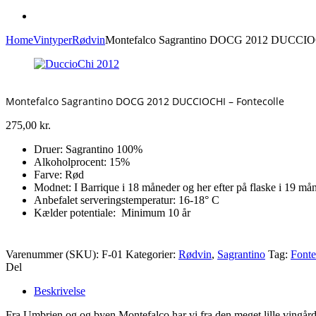
Home
Vintyper
Rødvin
Montefalco Sagrantino DOCG 2012 DUCCIOC
Montefalco Sagrantino DOCG 2012 DUCCIOCHI – Fontecolle
275,00
kr.
Druer: Sagrantino 100%
Alkoholprocent: 15%
Farve: Rød
Modnet: I Barrique i 18 måneder og her efter på flaske i 19 mån
Anbefalet serveringstemperatur: 16-18° C
Kælder potentiale: Minimum 10 år
Varenummer (SKU):
F-01
Kategorier:
Rødvin
,
Sagrantino
Tag:
Fonte
Del
Beskrivelse
Fra Umbrien og og byen Montefalco har vi fra den meget lille vingård