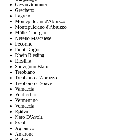
Gewürztraminer
Grechetto
Lagrein
Montepulciani d'Abruzzo
Montepulciano d'Abruzzo
Müller Thurgau
Nerello Mascalese
Pecorino
Pinot Grigio
Rhein Riesling
Riesling
Sauvignon Blanc
Trebbiano
Trebbiano d'Abruzzo
Trebbiano d'Soave
Varnaccia
Verdicchio
Vermentino
Vernaccia
Rødvin
Nero D'Avola
Syrah
Aglianico
Amarone
Barbera