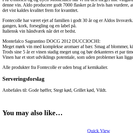
denne vin. Aldo producere godt 7000 flasker pr.år hvis han vurdere, at
det vist kaldes kvalitet frem for kvantitet.
Fontecolle har været ejet af familien i godt 30 år og er Aldos livsværk
gangen, kork, forsegling og en label på.
Italiensk vin håndværk når det er bedst.
Montefalco Sagrantino DOCG 2012 DUCCIOCHI:
Meget mørk vin med komplekse aromaer af bær. Smag af blommer, kir
Trods sine 5 år er vinen stadig meget ung og bør dekanteres et par ti
Vinen har et stort udviklings potentiale, som uden problemer kan ligge
Alle produkter fra Fontecolle er uden brug af kemikalier.
Serveringsforslag
Anbefales til: Gode bøffer, Stegt kød, Grillet kød, Vildt.
You may also like…
Quick View