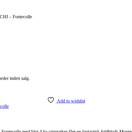
HI – Fontecolle
eder inden salg.
Add to wishlist
colle
 Fontecolle med blot 4 ha vinmarker fået en fantastisk fuldblods Mont