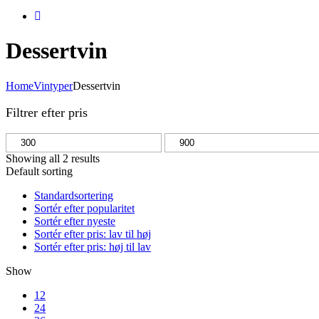
Dessertvin
Home
Vintyper
Dessertvin
Filtrer efter pris
Mindste
Højeste
pris
pris
Showing all 2 results
Default sorting
Standardsortering
Sortér efter popularitet
Sortér efter nyeste
Sortér efter pris: lav til høj
Sortér efter pris: høj til lav
Show
12
24