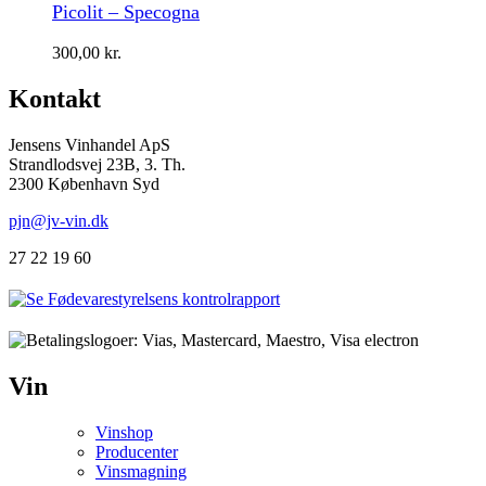
Picolit – Specogna
300,00
kr.
Kontakt
Jensens Vinhandel ApS
Strandlodsvej 23B, 3. Th.
2300 København Syd
pjn@jv-vin.dk
27 22 19 60
Vin
Vinshop
Producenter
Vinsmagning