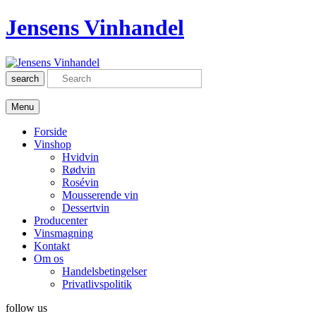
Jensens Vinhandel
search
Menu
Forside
Vinshop
Hvidvin
Rødvin
Rosévin
Mousserende vin
Dessertvin
Producenter
Vinsmagning
Kontakt
Om os
Handelsbetingelser
Privatlivspolitik
follow us