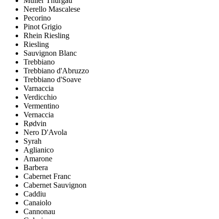
Müller Thurgau
Nerello Mascalese
Pecorino
Pinot Grigio
Rhein Riesling
Riesling
Sauvignon Blanc
Trebbiano
Trebbiano d'Abruzzo
Trebbiano d'Soave
Varnaccia
Verdicchio
Vermentino
Vernaccia
Rødvin
Nero D'Avola
Syrah
Aglianico
Amarone
Barbera
Cabernet Franc
Cabernet Sauvignon
Caddiu
Canaiolo
Cannonau