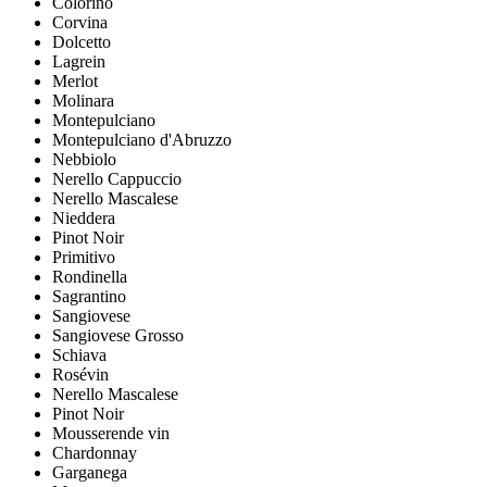
Colorino
Corvina
Dolcetto
Lagrein
Merlot
Molinara
Montepulciano
Montepulciano d'Abruzzo
Nebbiolo
Nerello Cappuccio
Nerello Mascalese
Nieddera
Pinot Noir
Primitivo
Rondinella
Sagrantino
Sangiovese
Sangiovese Grosso
Schiava
Rosévin
Nerello Mascalese
Pinot Noir
Mousserende vin
Chardonnay
Garganega