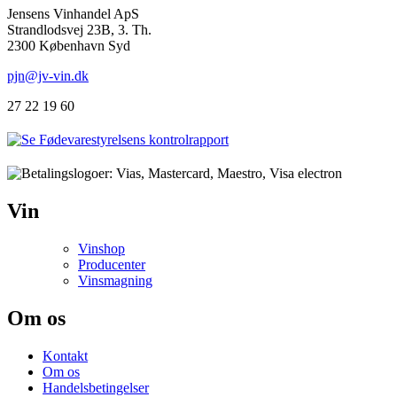
Jensens Vinhandel ApS
Strandlodsvej 23B, 3. Th.
2300 København Syd
pjn@jv-vin.dk
27 22 19 60
Vin
Vinshop
Producenter
Vinsmagning
Om os
Kontakt
Om os
Handelsbetingelser