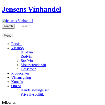
Jensens Vinhandel
search
Menu
Forside
Vinshop
Hvidvin
Rødvin
Rosévin
Mousserende vin
Dessertvin
Producenter
Vinsmagning
Kontakt
Om os
Handelsbetingelser
Privatlivspolitik
follow us