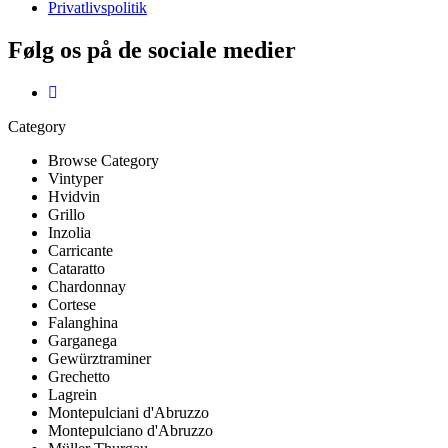
Privatlivspolitik
Følg os på de sociale medier
Category
Browse Category
Vintyper
Hvidvin
Grillo
Inzolia
Carricante
Cataratto
Chardonnay
Cortese
Falanghina
Garganega
Gewürztraminer
Grechetto
Lagrein
Montepulciani d'Abruzzo
Montepulciano d'Abruzzo