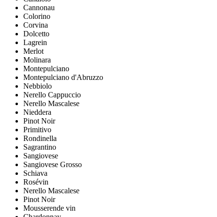
Cannonau
Colorino
Corvina
Dolcetto
Lagrein
Merlot
Molinara
Montepulciano
Montepulciano d'Abruzzo
Nebbiolo
Nerello Cappuccio
Nerello Mascalese
Nieddera
Pinot Noir
Primitivo
Rondinella
Sagrantino
Sangiovese
Sangiovese Grosso
Schiava
Rosévin
Nerello Mascalese
Pinot Noir
Mousserende vin
Chardonnay