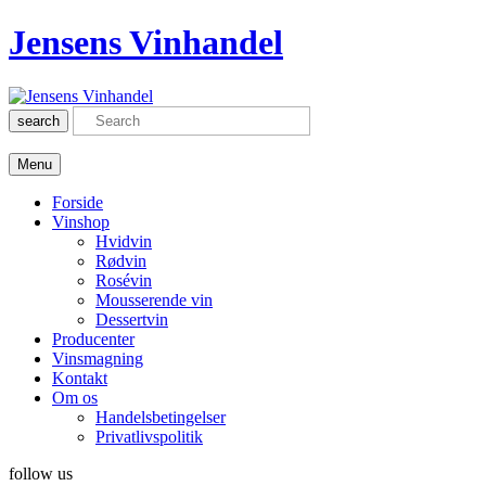
Jensens Vinhandel
search
Menu
Forside
Vinshop
Hvidvin
Rødvin
Rosévin
Mousserende vin
Dessertvin
Producenter
Vinsmagning
Kontakt
Om os
Handelsbetingelser
Privatlivspolitik
follow us