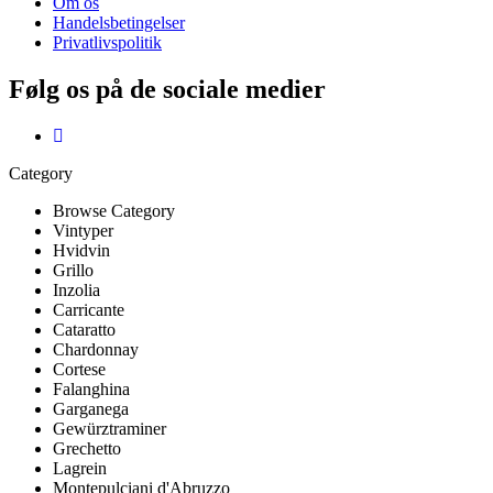
Om os
Handelsbetingelser
Privatlivspolitik
Følg os på de sociale medier
Category
Browse Category
Vintyper
Hvidvin
Grillo
Inzolia
Carricante
Cataratto
Chardonnay
Cortese
Falanghina
Garganega
Gewürztraminer
Grechetto
Lagrein
Montepulciani d'Abruzzo