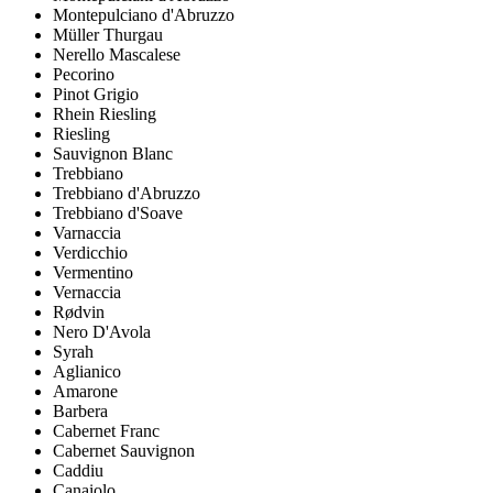
Montepulciano d'Abruzzo
Müller Thurgau
Nerello Mascalese
Pecorino
Pinot Grigio
Rhein Riesling
Riesling
Sauvignon Blanc
Trebbiano
Trebbiano d'Abruzzo
Trebbiano d'Soave
Varnaccia
Verdicchio
Vermentino
Vernaccia
Rødvin
Nero D'Avola
Syrah
Aglianico
Amarone
Barbera
Cabernet Franc
Cabernet Sauvignon
Caddiu
Canaiolo