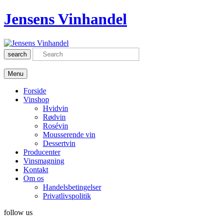
Jensens Vinhandel
search
Menu
Forside
Vinshop
Hvidvin
Rødvin
Rosévin
Mousserende vin
Dessertvin
Producenter
Vinsmagning
Kontakt
Om os
Handelsbetingelser
Privatlivspolitik
follow us