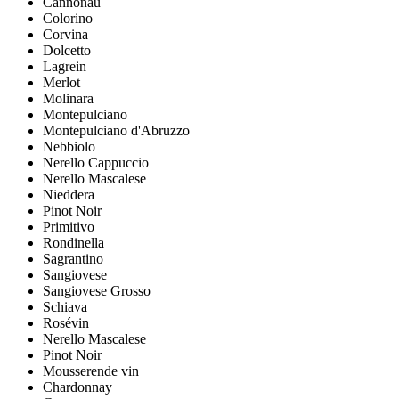
Cannonau
Colorino
Corvina
Dolcetto
Lagrein
Merlot
Molinara
Montepulciano
Montepulciano d'Abruzzo
Nebbiolo
Nerello Cappuccio
Nerello Mascalese
Nieddera
Pinot Noir
Primitivo
Rondinella
Sagrantino
Sangiovese
Sangiovese Grosso
Schiava
Rosévin
Nerello Mascalese
Pinot Noir
Mousserende vin
Chardonnay