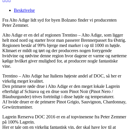
Beskrivelse
Fra Alto Adige lidt syd for byen Bolzano finder vi producenten
Peter Zemmer.
Alto Adige er en del af regionen Trentino – Alto Adige, som ligger
helt mod nord og starter hvor man passerer Brennerpasset fra Østrig.
Regionen består af 99% bjerge med marker i op til 1000 m højde.
Klimaet er mildt og tørt og der produceres nogen forrygende
hvidvine og rødvine denne region hvor dagene er varme og nætterne
kølige hvilket giver mulighed for, at producere nogle fantastiske
vine.
Trentino – Alto Adige har Italiens højeste andel af DOC, så her er
virkelig meget kvalitet.
Den primære røde drue i Alto Adige er den meget lokale Lagrein
efterfulgt af Schiava og en drue som Pinot Noir (Pinot Nero /
Blauburgunder) trives fortrinligt i disse højde og temperaturer.
Af hvide druer er de primære Pinot Grigio, Sauvignon, Chardonnay,
Gewürztraminer.
Lagrein Rerserva DOC 2016 er en af topvinenene fra Peter Zemmer
på 100% Lagrein.
Her er tale om en virkelig fantastisk vin, der skal have lov til at