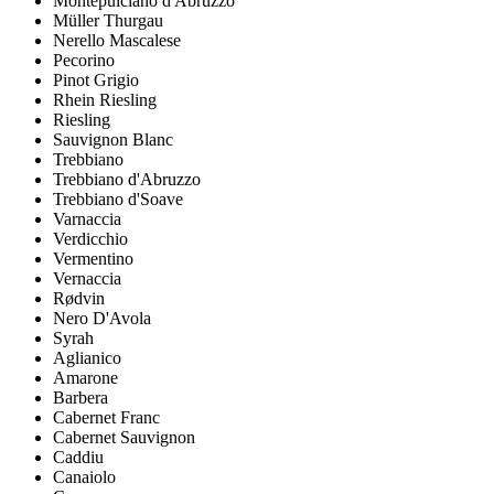
Montepulciano d'Abruzzo
Müller Thurgau
Nerello Mascalese
Pecorino
Pinot Grigio
Rhein Riesling
Riesling
Sauvignon Blanc
Trebbiano
Trebbiano d'Abruzzo
Trebbiano d'Soave
Varnaccia
Verdicchio
Vermentino
Vernaccia
Rødvin
Nero D'Avola
Syrah
Aglianico
Amarone
Barbera
Cabernet Franc
Cabernet Sauvignon
Caddiu
Canaiolo