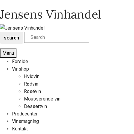
Jensens Vinhandel
search
Menu
Forside
Vinshop
Hvidvin
Rødvin
Rosévin
Mousserende vin
Dessertvin
Producenter
Vinsmagning
Kontakt