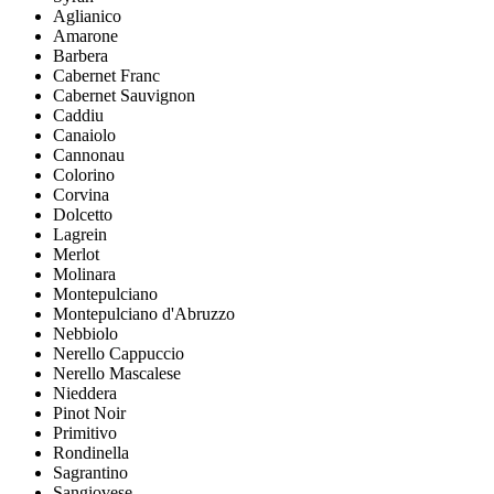
Aglianico
Amarone
Barbera
Cabernet Franc
Cabernet Sauvignon
Caddiu
Canaiolo
Cannonau
Colorino
Corvina
Dolcetto
Lagrein
Merlot
Molinara
Montepulciano
Montepulciano d'Abruzzo
Nebbiolo
Nerello Cappuccio
Nerello Mascalese
Nieddera
Pinot Noir
Primitivo
Rondinella
Sagrantino
Sangiovese