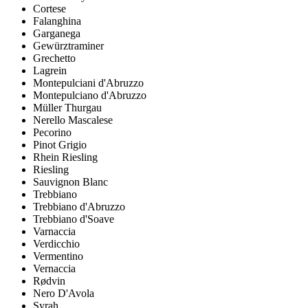
Cortese
Falanghina
Garganega
Gewürztraminer
Grechetto
Lagrein
Montepulciani d'Abruzzo
Montepulciano d'Abruzzo
Müller Thurgau
Nerello Mascalese
Pecorino
Pinot Grigio
Rhein Riesling
Riesling
Sauvignon Blanc
Trebbiano
Trebbiano d'Abruzzo
Trebbiano d'Soave
Varnaccia
Verdicchio
Vermentino
Vernaccia
Rødvin
Nero D'Avola
Syrah