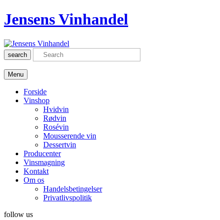
Jensens Vinhandel
search
Menu
Forside
Vinshop
Hvidvin
Rødvin
Rosévin
Mousserende vin
Dessertvin
Producenter
Vinsmagning
Kontakt
Om os
Handelsbetingelser
Privatlivspolitik
follow us