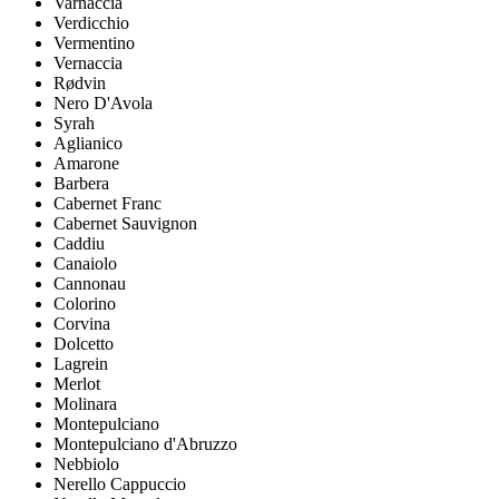
Varnaccia
Verdicchio
Vermentino
Vernaccia
Rødvin
Nero D'Avola
Syrah
Aglianico
Amarone
Barbera
Cabernet Franc
Cabernet Sauvignon
Caddiu
Canaiolo
Cannonau
Colorino
Corvina
Dolcetto
Lagrein
Merlot
Molinara
Montepulciano
Montepulciano d'Abruzzo
Nebbiolo
Nerello Cappuccio