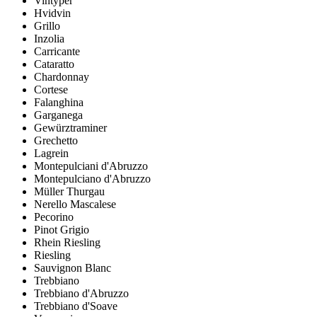
Vintyper
Hvidvin
Grillo
Inzolia
Carricante
Cataratto
Chardonnay
Cortese
Falanghina
Garganega
Gewürztraminer
Grechetto
Lagrein
Montepulciani d'Abruzzo
Montepulciano d'Abruzzo
Müller Thurgau
Nerello Mascalese
Pecorino
Pinot Grigio
Rhein Riesling
Riesling
Sauvignon Blanc
Trebbiano
Trebbiano d'Abruzzo
Trebbiano d'Soave