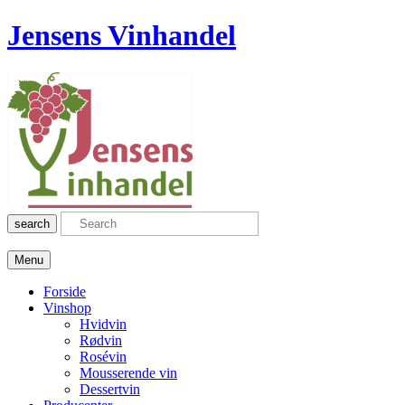
Jensens Vinhandel
search
Menu
Forside
Vinshop
Hvidvin
Rødvin
Rosévin
Mousserende vin
Dessertvin