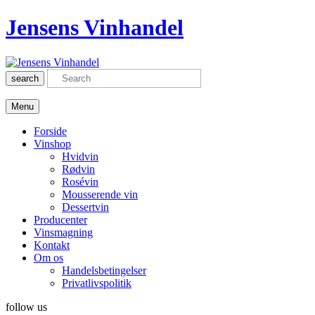
Jensens Vinhandel
search
Menu
Forside
Vinshop
Hvidvin
Rødvin
Rosévin
Mousserende vin
Dessertvin
Producenter
Vinsmagning
Kontakt
Om os
Handelsbetingelser
Privatlivspolitik
follow us