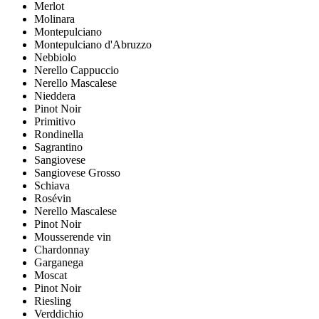
Merlot
Molinara
Montepulciano
Montepulciano d'Abruzzo
Nebbiolo
Nerello Cappuccio
Nerello Mascalese
Nieddera
Pinot Noir
Primitivo
Rondinella
Sagrantino
Sangiovese
Sangiovese Grosso
Schiava
Rosévin
Nerello Mascalese
Pinot Noir
Mousserende vin
Chardonnay
Garganega
Moscat
Pinot Noir
Riesling
Verddichio