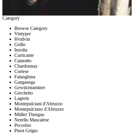
Category
Browse Category
Vintyper
Hvidvin
Grillo
Inzolia
Carricante
Cataratto
Chardonnay
Cortese
Falanghina
Garganega
Gewürztraminer
Grechetto
Lagrein
Montepulciani d'Abruzzo
Montepulciano d'Abruzzo
Müller Thurgau
Nerello Mascalese
Pecorino
Pinot Grigio