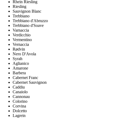
Rhein Riesling
Riesling
Sauvignon Blanc
Trebbiano
Trebbiano d'Abruzzo
Trebbiano d'Soave
Varnaccia
Verdicchio
Vermentino
Vernaccia
Rødvin
Nero D'Avola
Syrah
Aglianico
Amarone
Barbera
Cabernet Franc
Cabernet Sauvignon
Caddiu
Canaiolo
Cannonau
Colorino
Corvina
Dolcetto
Lagrein