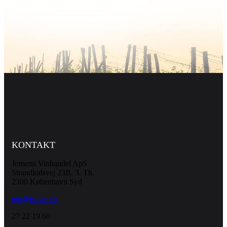
KONTAKT
Jensens Vinhandel ApS
Strandlodsvej 23B, 3. Th.
2300 København Syd
pjn@jv-vin.dk
27 22 19 60