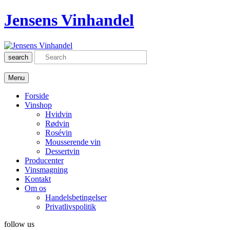
Jensens Vinhandel
search
Menu
Forside
Vinshop
Hvidvin
Rødvin
Rosévin
Mousserende vin
Dessertvin
Producenter
Vinsmagning
Kontakt
Om os
Handelsbetingelser
Privatlivspolitik
follow us