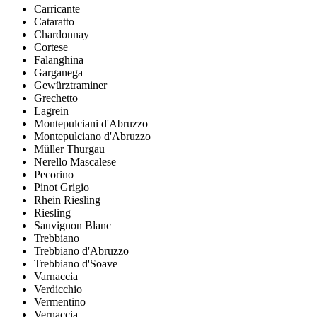
Carricante
Cataratto
Chardonnay
Cortese
Falanghina
Garganega
Gewürztraminer
Grechetto
Lagrein
Montepulciani d'Abruzzo
Montepulciano d'Abruzzo
Müller Thurgau
Nerello Mascalese
Pecorino
Pinot Grigio
Rhein Riesling
Riesling
Sauvignon Blanc
Trebbiano
Trebbiano d'Abruzzo
Trebbiano d'Soave
Varnaccia
Verdicchio
Vermentino
Vernaccia