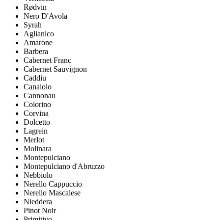
Rødvin
Nero D'Avola
Syrah
Aglianico
Amarone
Barbera
Cabernet Franc
Cabernet Sauvignon
Caddiu
Canaiolo
Cannonau
Colorino
Corvina
Dolcetto
Lagrein
Merlot
Molinara
Montepulciano
Montepulciano d'Abruzzo
Nebbiolo
Nerello Cappuccio
Nerello Mascalese
Nieddera
Pinot Noir
Primitivo