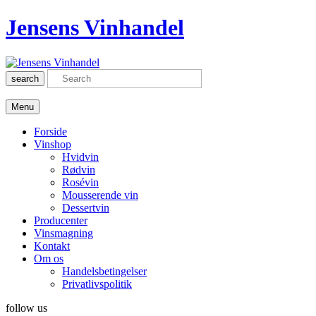
Jensens Vinhandel
search
Menu
Forside
Vinshop
Hvidvin
Rødvin
Rosévin
Mousserende vin
Dessertvin
Producenter
Vinsmagning
Kontakt
Om os
Handelsbetingelser
Privatlivspolitik
follow us