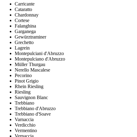
Carricante
Cataratto
Chardonnay
Cortese
Falanghina
Garganega
Gewürztraminer
Grechetto
Lagrein
Montepulciani d'Abruzzo
Montepulciano d'Abruzzo
Müller Thurgau
Nerello Mascalese
Pecorino
Pinot Grigio
Rhein Riesling
Riesling
Sauvignon Blanc
Trebbiano
Trebbiano d'Abruzzo
Trebbiano d'Soave
Varnaccia
Verdicchio
Vermentino
Vernaccia