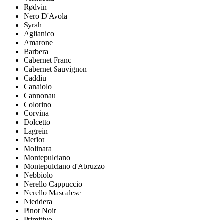
Rødvin
Nero D'Avola
Syrah
Aglianico
Amarone
Barbera
Cabernet Franc
Cabernet Sauvignon
Caddiu
Canaiolo
Cannonau
Colorino
Corvina
Dolcetto
Lagrein
Merlot
Molinara
Montepulciano
Montepulciano d'Abruzzo
Nebbiolo
Nerello Cappuccio
Nerello Mascalese
Nieddera
Pinot Noir
Primitivo